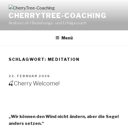
Zum
Inhalt
CHERRYTREE-COACHING
springen
Andrea Loh I Beziehungs- und Erfolgscoach
Menü
SCHLAGWORT:
MEDITATION
VERÖFFENTLICHT
22. FEBRUAR 2026
AM
🍒Cherry Welcome!
„Wir können den Wind nicht ändern, aber die Segel
anders setzen.“